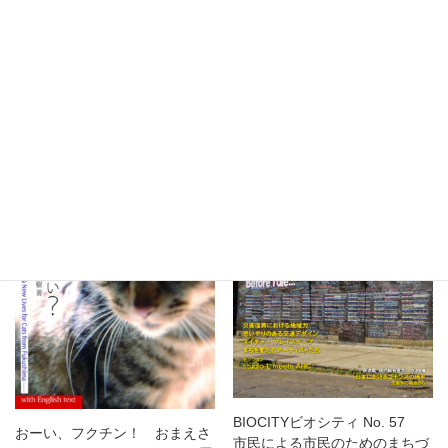
彦根城、松本城、犬山城を世界
2,800
¥
遺産に
1,800
¥
お買い物カゴに追加
お買い物カゴに追加
BIOCITYビオシティ No. 57
おーい、フクチン！ おまえさ
市民による市民のためのまちづ