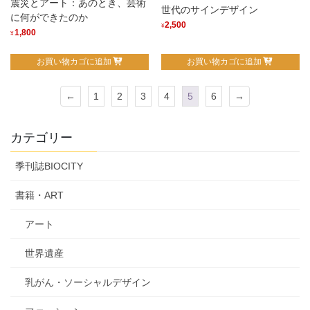
震災とアート：あのとき、芸術
世代のサインデザイン
に何ができたのか
2,500
¥
1,800
¥
お買い物カゴに追加
お買い物カゴに追加
←
1
2
3
4
5
6
→
カテゴリー
季刊誌BIOCITY
書籍・ART
アート
世界遺産
乳がん・ソーシャルデザイン