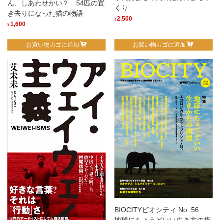
ん、しあわせかい？ 54匹の置
くり
き去りになった猫の物語
2,500
¥
1,600
¥
お買い物カゴに追加
お買い物カゴに追加
BIOCITYビオシティ No. 56
地球にちょうどいい生き方の指