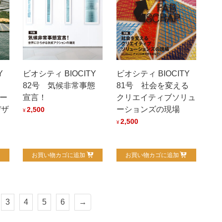
Y
ビオシティ BIOCITY
ビオシティ BIOCITY
82号 気候非常事態
81号 社会を変える
リー
宣言！
クリエイティブソリュ
デザ
ーションズの現場
2,500
¥
2,500
¥
お買い物カゴに追加
お買い物カゴに追加
3
4
5
6
→