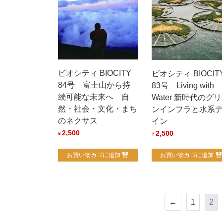
ビオシティ BIOCITY
ビオシティ BIOCIT
84号 富士山から持
83号 Living with
続可能な未来へ 自
Water 新時代のグ
然・社会・文化・まち
ンインフラと水系
のネクサス
イン
2,500
2,500
¥
¥
お買い物カゴに追加
お買い物カゴに追加
←
1
2