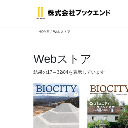
コ
ナ
ン
ビ
テ
ゲ
ン
ー
ツ
シ
HOME
Webストア
へ
ョ
ス
ン
キ
に
Webストア
ッ
移
プ
動
新
結果の17～32/84を表示しています
し
い
順