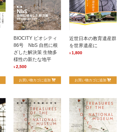
BIOCITY ビオシティ
近世日本の教育遺産群
86号 NbS 自然に根
を世界遺産に
ざした解決策 生物多
1,800
¥
様性の新たな地平
2,500
¥
お買い物カゴに追加
お買い物カゴに追加