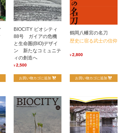
ィ
BIOCITY ビオシティ
鶴岡八幡宮の名刀
ィ
88号 ガイアの危機
歴史に宿る武士の信仰
と生命圏(BIO)デザイ
ン 新たなコミュニテ
2,800
¥
ィの創造へ
2,500
¥
お買い物カゴに追加
お買い物カゴに追加