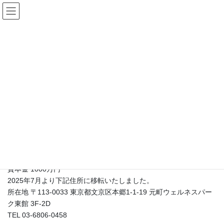
コ
ナ
ン
ビ
テ
ゲ
ン
ー
会社概要/書店様へ
ツ
シ
へ
ョ
ス
ン
HOME
会社概要/書店様へ
キ
に
ッ
移
プ
動
会社概要
株式会社ブックエンド（Bookend Publishing Co., Ltd.）
代表取締役 藤元 由記子
創業 2010年5月10日
資本金 1000万円
2025年7月より下記住所に移転いたしました。
所在地 〒113-0033 東京都文京区本郷1-1-19 元町ウェルネスパー
ク東館 3F-2D
TEL 03-6806-0458