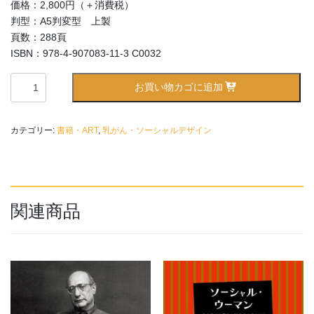
価格：2,800円（＋消費税）
判型：A5判変型 上製
頁数：288頁
ISBN：978-4-907083-11-3 C0032
現
お買い物カゴに追加
代
総
有
カテゴリー:
書籍・ART
,
乳がん・ソーシャルデザイン
論
序
説
個
関連商品