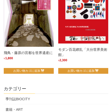
モダン百花繚乱「大分世界美術
飛鳥・藤原の宮都を世界遺産に
館」
1,800
¥
2,300
¥
お買い物カゴに追加
お買い物カゴに追加
カテゴリー
季刊誌BIOCITY
書籍・ART