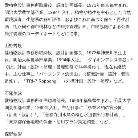
愛植物設計事務所取締役、調査計画部長。1971年東京都生まれ。
明治大学農学部卒業、1994年入社。植物や植生を中心とした自然
環境調査、生態系の解析評価、およびこれに基づく保全・再生計
画、街路樹や都市樹林などの維持管理計画、市民協働による公園
維持管理のコーディネートなどに従事。
山野秀規
愛植物設計事務所取締役、設計計画部長。1972年神奈川県生ま
れ。明治大学農学部卒業、1994年入社。「ダイキンアレス青谷」*
では、計画・設計・監理・管理監修で14年携わり、現在も継続
中。主な仕事に「パークシティ浜田山」（植栽計画・設計・管理
監修）、「TRI-7 Roppongi」（外構計画・設計・監理）など。
石塚美詠
愛植物設計事務所企画総務部長。1966年福島県生まれ。千葉大学
園芸学部卒業、1990年入社。主な仕事に「杉並区柏の宮公園」
（計画・設計）*、「善福寺川水鳥の棲む水辺創出行動計画」、
「東京都保全地域の保全・活用プラン策定調査」など。
森野敏彰