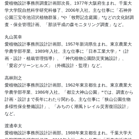
愛植物設計事務所調査計画部次長。1977年大阪府生まれ。千葉大
学大学院自然科学研究科修了、2006年入社。主な仕事に「石神井
公園三宝寺池沼沢植物群落」*や「牧野記念庭園」*などの文化財調
査・保全管理計画、「那須平成の森モニタリング調査」など。
丸山英幸
愛植物設計事務所設計計画部。1957年新潟県生まれ。東京農業大
学農学部卒業、1989年入社。主な仕事に「日本工業大学」*（計
画・設計・植栽管理指導）、「神代植物公園防災実施設計」、
「愛宕グリーンヒルズ」（外構設計・監理）など。
高林則之
愛植物設計事務所設計計画部。1962年東京都生まれ。東京農業大
学農学部卒業、1986年入社。「都立大神山公園」*では、調査から
計画・設計まで長年にわたり関わる。主な仕事に「狭山公園生物
多様性保全整備設計」、「みちのく潮風トレイル災害復旧設計」
など。
渡邊幸太
愛植物設計事務所設計計画部。1988年東京都生まれ。千葉大学大