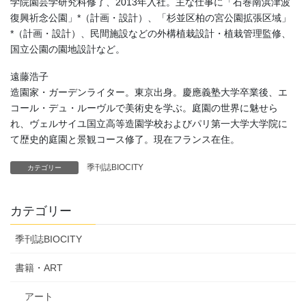
学院園芸学研究科修了、2013年入社。主な仕事に「石巻南浜津波
復興祈念公園」*（計画・設計）、「杉並区柏の宮公園拡張区域」
*（計画・設計）、民間施設などの外構植栽設計・植栽管理監修、
国立公園の園地設計など。
遠藤浩子
造園家・ガーデンライター。東京出身。慶應義塾大学卒業後、エ
コール・デュ・ルーヴルで美術史を学ぶ。庭園の世界に魅せら
れ、ヴェルサイユ国立高等造園学校およびパリ第一大学大学院に
て歴史的庭園と景観コース修了。現在フランス在住。
季刊誌BIOCITY
カテゴリー
カテゴリー
季刊誌BIOCITY
書籍・ART
アート