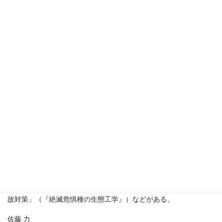
植栽に関する調査から計画・設計、監理まで携わり、現場から発
信する。日本造園学会賞を「沖縄県観光修景緑化計画調査他一連
の造園植栽設計計画調査」（1982年、調査計画部門）、「造園植
栽術の著作」（2015年、特別賞）、「介護老人福祉施設『あさひ
苑』のランドスケープ」*（2020年、事業・マネージメント部門）
で受賞。1997年黄綬褒章。2019年に上原敬二賞。著書に『樹木ア
ートブック』『街路樹』『造園植栽術』などがある。
趙 賢一
愛植物設計事務所代表取締役。1956年千葉県生まれ。筑波大学農
林学類卒業、1981年入社。2004年より現職。植物を基軸とする生
態系の調査・解析・評価をもとに土地の資質を読み取り、自然環
境や生物多様性の保全・活用に関わる各種の計画立案を得意とす
る。「石神井公園三宝寺池沼沢植物群落」*、「玉川上水」*などの
多くのプロジェクトに、10年単位の長い期間かかわり見続けてい
る。ツシマヤマネコ生息域内委員会委員。分担執筆に「港湾と海
浜地」（『自然環境の保全と緑化』）「ツシマヤマネコの交通事
故対策」（『絶滅危惧種の生態工学』）などがある。
佐藤 力