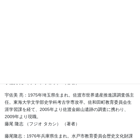
ードに、住民本位の都市計画のありかたを提唱。神奈川県真鶴町
の「美の条例」制定など、全国の自治体や住民運動を支援する。
著書に『世界遺産ユネスコ精神 平泉・鎌倉・四国遍路』（編著、
公人の友社）など。
岩槻 邦男 （イワツキ クニオ） （著者）
岩槻邦男：1934 年兵庫県生まれ。兵庫県立人と自然の博物館名誉
館長。日本植物学会会長、国際植物園連合会長、日本ユネスコ国
内委員などを歴任。94 年日本学士院エジンバラ公賞受賞。2007年
文化功労者。16年コスモス国際賞受賞。著書に『生命系』（岩波
書店）、『ナチュラスヒストリー』（東大出版会）など。
宇佐美 亮 （ウサミ リョウ） （著者）
宇佐美 亮：1975年埼玉県生まれ。佐渡市世界遺産推進課調査係主
任。東海大学文学部史学科考古学専攻卒。佐和田町教育委員会生
涯学習課を経て、2005年より佐渡金銀山遺跡の調査に携わり、
2009年より現職。
藤尾 隆志 （フジオ タカシ） （著者）
藤尾隆志：1976年兵庫県生まれ。水戸市教育委員会歴史文化財課