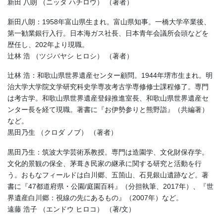
新田 八朗 （ニッタ ハチロウ） （著者）
新田八朗：1958年富山県生まれ。富山県知事。一橋大学卒業後、
第一勧業銀行入行。日本海ガス社長、日本青年会議所会頭などを
歴任し、202年より現職。
辻林 浩 （ツジバヤシ ヒロシ） （著者）
辻林 浩：和歌山県世界遺産センター顧問。1944年堺市生まれ。明
治大学大学院文学研究科史学専攻考古学専修修士課程修了。専門
は考古学。和歌山県世界遺産登録推進室長、和歌山県世界遺産セ
ンター長を経て現職。著書に『お伊勢参りと熊野詣』（共編著）
など。
黒田乃生 （クロダ ノブ） （著者）
黒田乃生：筑波大学芸術系教授。専門は造園学、文化財保存学。
文化的景観の保全、茅葺き民家の継承に関する研究と活動を行
う。おもなフィールドは白川郷、五箇山、石見銀山遺跡など。著
書に『47都道府県・公園/庭園百科』（分担執筆、2017年）、『世
界遺産白川郷：視線の先にあるもの』（2007年）など。
遠藤 浩子 （エンドウ ヒロコ） （著/文）