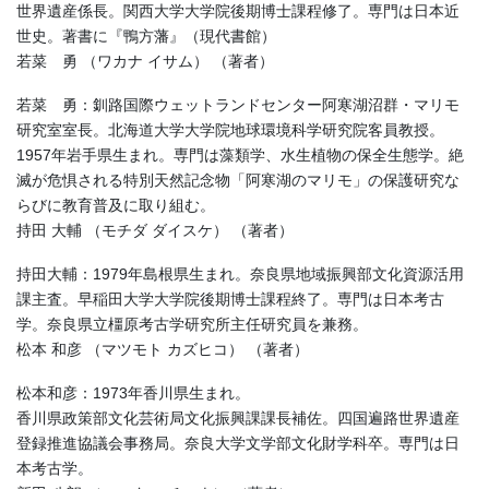
世界遺産係長。関西大学大学院後期博士課程修了。専門は日本近
世史。著書に『鴨方藩』（現代書館）
若菜 勇 （ワカナ イサム） （著者）
若菜 勇：釧路国際ウェットランドセンター阿寒湖沼群・マリモ
研究室室長。北海道大学大学院地球環境科学研究院客員教授。
1957年岩手県生まれ。専門は藻類学、水生植物の保全生態学。絶
滅が危惧される特別天然記念物「阿寒湖のマリモ」の保護研究な
らびに教育普及に取り組む。
持田 大輔 （モチダ ダイスケ） （著者）
持田大輔：1979年島根県生まれ。奈良県地域振興部文化資源活用
課主査。早稲田大学大学院後期博士課程終了。専門は日本考古
学。奈良県立橿原考古学研究所主任研究員を兼務。
松本 和彦 （マツモト カズヒコ） （著者）
松本和彦：1973年香川県生まれ。
香川県政策部文化芸術局文化振興課課長補佐。四国遍路世界遺産
登録推進協議会事務局。奈良大学文学部文化財学科卒。専門は日
本考古学。