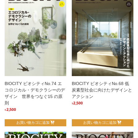
デ
ザ
イ
ン
個
BIOCITY ビオシティNo.68 低
BIOCITY ビオシティNo.74 エ
炭素型社会に向けたデザインと
コロジカル・デモクラシーのデ
アクション
ザイン 世界をつなぐ15 の原
則
2,500
¥
2,500
¥
お買い物カゴに追加
お買い物カゴに追加