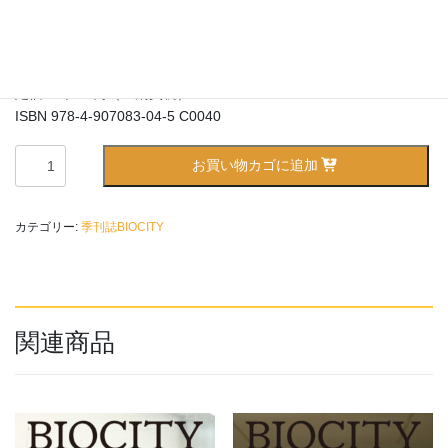
2,500
¥
監修：日本サインデザイン協会（SDA)＋竹内 誠
発刊：2013年6月27日
定価：2,500円（＋消費税）
ISBN 978-4-907083-04-5 C0040
BIOCITY
お買い物カゴに追加
ビ
オ
シ
カテゴリー:
季刊誌BIOCITY
テ
ィ
No.55
次
世
関連商品
代
の
サ
イ
ン