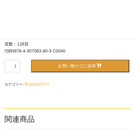
へ
2,500
¥
発刊：2023年1月11日
価格：2,750円（税込）
判型：B5判
頁数：128頁
ISBN978-4-907083-80-9 C0040
BIOCITY
お買い物カゴに追加
ビ
オ
シ
カテゴリー:
季刊誌BIOCITY
テ
ィ
93
号
災
関連商品
害
と
ジ