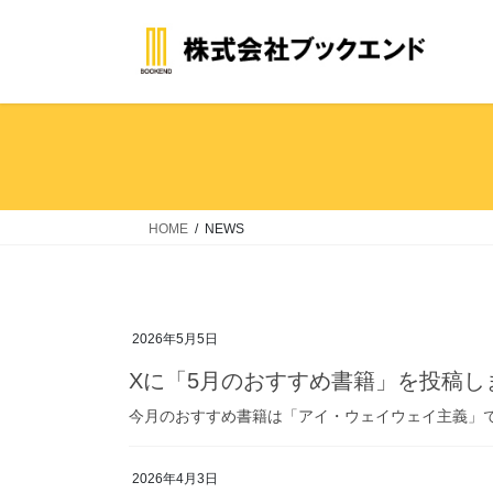
コ
ナ
ン
ビ
テ
ゲ
ン
ー
ツ
シ
へ
ョ
ス
ン
キ
に
ッ
移
HOME
NEWS
プ
動
2026年5月5日
Xに「5月のおすすめ書籍」を投稿し
今月のおすすめ書籍は「アイ・ウェイウェイ主義」で
2026年4月3日