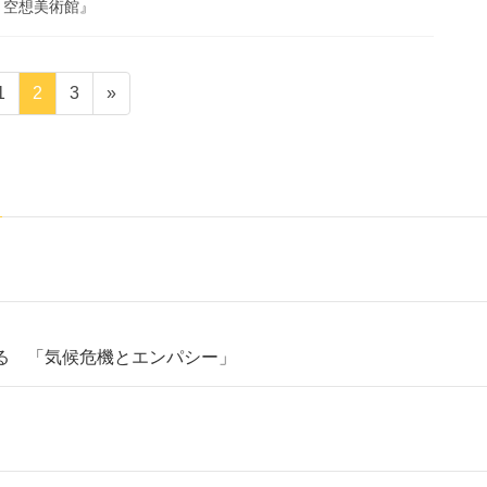
郎 空想美術館』
固
固
固
1
2
3
»
定
定
定
ペ
ペ
ペ
ー
ー
ー
ジ
ジ
ジ
る 「気候危機とエンパシー」