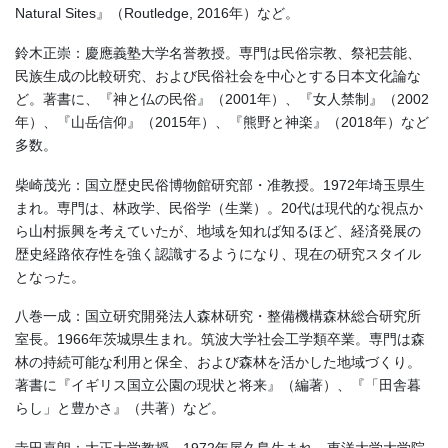
Natural Sites』（Routledge, 2016年）など。
鈴木正崇：慶應義塾大学名誉教授。専門は民俗宗教、祭祀芸能、
民族生成の比較研究、および民俗社会を中心とする日本文化論な
ど。著書に、『神と仏の民俗』（2001年）、『女人禁制』（2002
年）、『山岳信仰』（2015年）、『熊野と神楽』（2018年）など
多数。
柴崎茂光：国立歴史民俗博物館研究部・准教授。1972年埼玉県生
まれ。専門は、林政学、民俗学（生業）。20代は現代的な視点か
ら山村振興を考えていたが、地域を知れば知るほど、経済発展の
歴史経路依存性を強く認識するようになり、現在の研究スタイル
となった。
八巻一成：国立研究開発法人森林研究・整備機構森林総合研究所
室長。1966年茨城県生まれ。筑波大学社会工学類卒業。専門は森
林の持続可能な利用と保全、および森林を活かした地域づくり。
著書に『イギリス国立公園の現状と将来』（編著）、『「田舎暮
らし」と豊かさ』（共著）など。