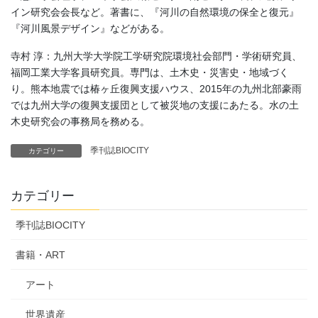
イン研究会会長など。著書に、『河川の自然環境の保全と復元』
『河川風景デザイン』などがある。
寺村 淳：九州大学大学院工学研究院環境社会部門・学術研究員、
福岡工業大学客員研究員。専門は、土木史・災害史・地域づく
り。熊本地震では椿ヶ丘復興支援ハウス、2015年の九州北部豪雨
では九州大学の復興支援団として被災地の支援にあたる。水の土
木史研究会の事務局を務める。
季刊誌BIOCITY
カテゴリー
カテゴリー
季刊誌BIOCITY
書籍・ART
アート
世界遺産