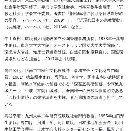
寺田喜朗：大正大学教授。1972年屋久島生まれ。東洋大学大学院
社会学研究科修了。専門は宗教社会学。日本宗教学会理事、「宗
教と社会」学会常任委員。著書に『旧植民地における日系新宗教
の受容』（ハーベスト社、2009年）、『近現代日本の宗教変動』
（共編著、ハーベスト社、2016年）など。
中山直樹：環境省大山隠岐国立公園管理事務所長。1978年千葉県
生まれ。東京大学大学院、オーストラリア国立大学大学院修了。
環境省入省後、知床世界遺産登録、自然公園制度見直し、国際環
境条約などを担当し、2017年より現職。
向井公紀：阿南市市民部文化振興課・事務主任・文化財専門職
員。1981年徳島県生まれ。専門は、考古学。阿南市内の遺跡調査
を担当。阿波水軍総帥の館跡である「森甚五兵衛館跡」や阿波九
城の一つ「牛岐（富岡）城跡」、全国唯一の辰砂採掘遺跡である
「若杉山遺跡」の発掘調査を実施。また遍路道の調査も担当して
いる
島谷幸宏：九州大学工学研究院環境社会部門教授。1955年山口県
生まれ。専門は、河川工学、河川環境。日本湿地学会会長、応用
生態工学会理事、土木学会広報センター副センター長、風景デザ