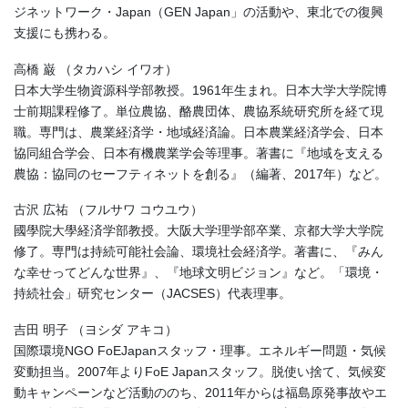
ジネットワーク・Japan（GEN Japan」の活動や、東北での復興
支援にも携わる。
高橋 巌 （タカハシ イワオ）
日本大学生物資源科学部教授。1961年生まれ。日本大学大学院博
士前期課程修了。単位農協、酪農団体、農協系統研究所を経て現
職。専門は、農業経済学・地域経済論。日本農業経済学会、日本
協同組合学会、日本有機農業学会等理事。著書に『地域を支える
農協：協同のセーフティネットを創る』（編著、2017年）など。
古沢 広祐 （フルサワ コウユウ）
國學院大學経済学部教授。大阪大学理学部卒業、京都大学大学院
修了。専門は持続可能社会論、環境社会経済学。著書に、『みん
な幸せってどんな世界』、『地球文明ビジョン』など。「環境・
持続社会」研究センター（JACSES）代表理事。
吉田 明子 （ヨシダ アキコ）
国際環境NGO FoEJapanスタッフ・理事。エネルギー問題・気候
変動担当。2007年よりFoE Japanスタッフ。脱使い捨て、気候変
動キャンペーンなど活動ののち、2011年からは福島原発事故やエ