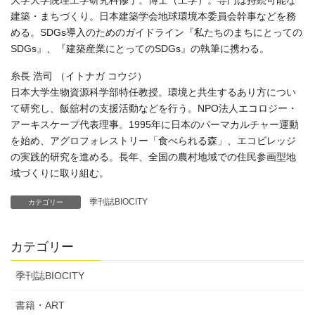
建築・まちづくり。日本建築学会地球環境本委員会幹事などを務
める。SDGs導入のためのガイドライン『私たちのまちにとっての
SDGs』、『建築産業にとってのSDGs』の執筆に携わる。
糸長 浩司 （イトナガ コウジ）
日本大学生物資源科学部特任教授。環境と共生するあり方につい
て研究し、飯舘村の支援活動などを行う。NPO法人エコロジー・
アーキスケープ代表理事。1995年に日本のパーマカルチャー運動
を始め、アグロフォレストリー「食べられる森」、エコビレッジ
の実践的研究を進める。長年、全国の農村地域での住民参画型地
域づくりに取り組む。
季刊誌BIOCITY
カテゴリー
カテゴリー
季刊誌BIOCITY
書籍・ART