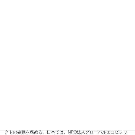
井田 徹治 （イダ テツジ）
共同通信社編集委員兼論説委員。東京大学文学部卒。1983年共同
通信社に入社。本社科学部記者、ワシントン支局特派員などを経
て2010年から現職。環境、開発、エネルギー問題をライフワーク
に。途上国の環境破壊の現場取材のほか、多くの国際会議も取
材。著書に『生物多様性とは何か』『霊長類』『ウナギ』（いず
れも岩波新書）など。
中村 勉 （ナカムラ ベン）
建築家。ものつくり大学名誉教授。低炭素社会推進会議代表議
長。JIA環境会議主任研究員、日本建築士連合会環境部会長。環境
省の環境研究総合推進費の支援により、日本建築学会で「低炭素
社会の理想都市実現に向けた研究」を実施。
エクハルト・ハーン （Ekhart Hahn）
エコシティ・国際キャンパス「ヴュンスドルフ」学長。1983年よ
り、ベルリン再開発・環境調和型都市研究所所長、エコシティ研
究所所長を歴任。1998年にドルトムント大学都市生態学教授に就
任し、以降、EU環境部会アドバイザーなど、国際的環境プロジェ
クトの要職を務める。日本では、NPO法人グローバルエコビレッ