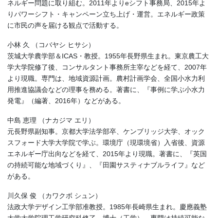
ネルギー問題に取り組む。2011年よりeシフト事務局、2015年よ
りパワーシフト・キャンペーン立ち上げ・運営。エネルギー政策
に市民の声を届ける観点で活動する。
小林 久 （コバヤシ ヒサシ）
茨城大学農学部＆ICAS・教授。1955年長野県生まれ。東京農工大
学大学院修了後、コンサルタント事務所主宰などを経て、2007年
より現職。専門は、地域資源計画。農村計画学会、全国小水力利
用推進協議会などの理事を務める。著書に、『事例に学ぶ小水力
発電』（編著、2016年）などがある。
中島 恵理 （ナカジマ エリ）
元長野県副知事。京都大学法学部卒、ケンブリッジ大学、オック
スフォード大学大学院で学ぶ。環境庁（現環境省）入省後、資源
エネルギー庁出向などを経て、2015年より現職。著書に、『英国
の持続可能な地域づくり』、『田園サスティナブルライフ』など
がある。
川久保 俊 （カワクボ シュン）
法政大学デザイン工学部准教授。1985年長崎県生まれ。慶應義塾
大学大学院理工学研究科修了。博士（工学）。専門は持続可能な