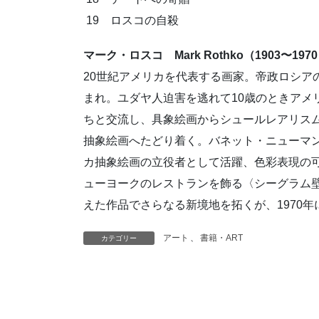
19 ロスコの自殺
マーク・ロスコ Mark Rothko（1903〜197
20世紀アメリカを代表する画家。帝政ロシア
まれ。ユダヤ人迫害を逃れて10歳のときアメ
ちと交流し、具象絵画からシュールレアリスム
抽象絵画へたどり着く。バネット・ニューマン
カ抽象絵画の立役者として活躍、色彩表現の可
ューヨークのレストランを飾る〈シーグラム
えた作品でさらなる新境地を拓くが、1970
アート
、
書籍・ART
カテゴリー