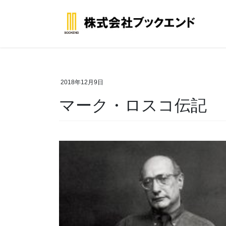
コ
ナ
ン
ビ
テ
ゲ
ン
ー
ツ
シ
へ
ョ
ス
ン
2018年12月9日
キ
に
マーク・ロスコ伝記
ッ
移
プ
動