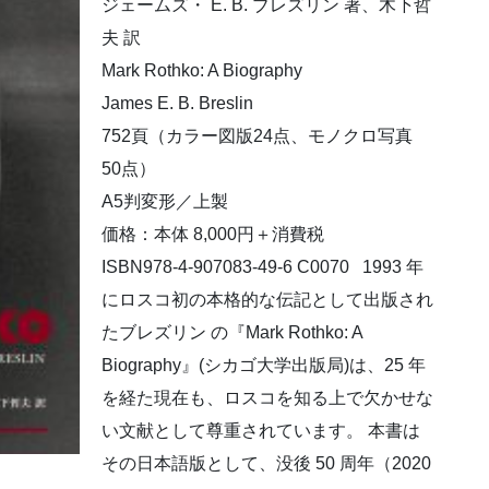
ジェームズ・ E. B. ブレズリン 著、木下哲
夫 訳
Mark Rothko: A Biography
James E. B. Breslin
752頁（カラー図版24点、モノクロ写真
50点）
A5判変形／上製
価格：本体 8,000円＋消費税
ISBN978-4-907083-49-6 C0070 1993 年
にロスコ初の本格的な伝記として出版され
たブレズリン の『Mark Rothko: A
Biography』(シカゴ大学出版局)は、25 年
を経た現在も、ロスコを知る上で欠かせな
い文献として尊重されています。 本書は
その日本語版として、没後 50 周年（2020