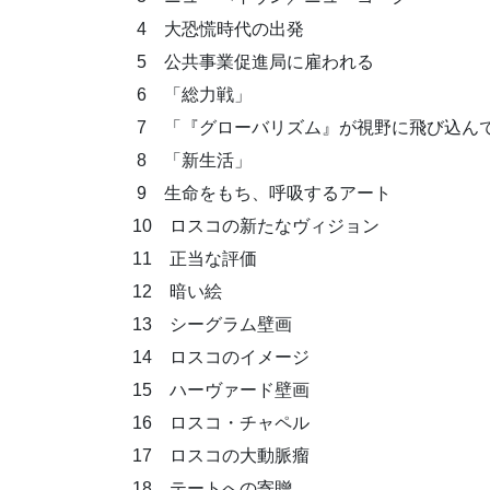
4 大恐慌時代の出発
5 公共事業促進局に雇われる
6 「総力戦」
7 「『グローバリズム』が視野に飛び込ん
8 「新生活」
9 生命をもち、呼吸するアート
10 ロスコの新たなヴィジョン
11 正当な評価
12 暗い絵
13 シーグラム壁画
14 ロスコのイメージ
15 ハーヴァード壁画
16 ロスコ・チャペル
17 ロスコの大動脈瘤
18 テートへの寄贈