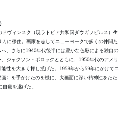
0）
のドヴィンスク（現ラトビア共和国ダウガフピルス）生
リカに移住。画家を志してニューヨークで多くの仲間た
へ、さらに1940年代後半には豊かな色彩による独自の
、ジャクソン・ポロックとともに、1950年代のアメリ
能性を大きく押し拡げた。1958年から59年にかけてニ
壁画〉を手がけたのを機に、大画面に深い精神性をたた
年に自殺を遂げた。