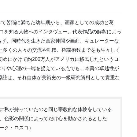
として苦悩に満ちた幼年期から、画家としての成功と葛
ロスコを知る人物へのインタヴュー、代表作品の解釈によっ
らず、同時代を生きた画家仲間や画商、キュレーターな
した多くの人々の交流や軋轢、権謀術数までをも生々しく
初めにかけて約200万人がアメリカに移民したというロ
ぶりや心理の一端を捉えている点でも、本書の卓越性が
よぶ原註は、それ自体が美術史の一級研究資料として貴重な
に私が持っていたのと同じ宗教的な体験をしている
、色彩の関係によってだけ心を動かされるとした
ーク・ロスコ）