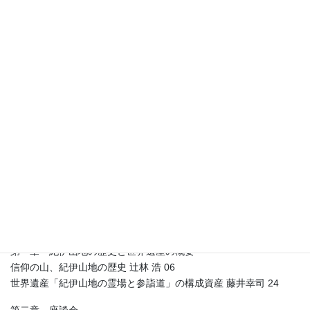
紀伊山地には、自然信仰、仏
教、修験道を背景に形成され
た、「吉野・大峯」「高野
山」「熊野三山」の三つの霊
場があり、千年以上にわたっ
て日本人の精神性に重要な役割を果たしてきた。この三霊場とそ
こへ至る参詣道は、「信仰の山」の伝統を良好に残す比類のない
事例として、2004年に世界遺産に登録された。以来、国内外から
多くの人々が訪れるようになり、2016年11月に、熊野古道の中辺
路と大辺路、高野参詣道で新たに追加登録が認められた。
本書は、追加登録を記念して、世界遺産「紀伊山地の霊場と参詣
道」の歴史と概要、海外にも人気の高い熊野古道の魅力、世界遺
産の景観や自然を守る地元の人々の活動を紹介する。
目次
第一章 紀伊山地の歴史と世界遺産の概要
信仰の山、紀伊山地の歴史 辻林 浩 06
世界遺産「紀伊山地の霊場と参詣道」の構成資産 藤井幸司 24