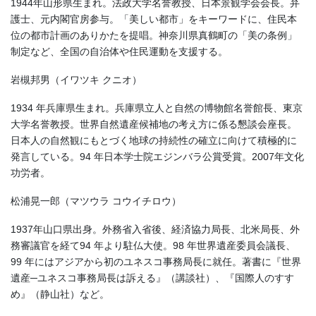
1944年山形県生まれ。法政大学名誉教授、日本景観学会会長。弁
護士、元内閣官房参与。「美しい都市」をキーワードに、住民本
位の都市計画のありかたを提唱。神奈川県真鶴町の「美の条例」
制定など、全国の自治体や住民運動を支援する。
岩槻邦男（イワツキ クニオ）
1934 年兵庫県生まれ。兵庫県立人と自然の博物館名誉館長、東京
大学名誉教授。世界自然遺産候補地の考え方に係る懇談会座長。
日本人の自然観にもとづく地球の持続性の確立に向けて積極的に
発言している。94 年日本学士院エジンバラ公賞受賞。2007年文化
功労者。
松浦晃一郎（マツウラ コウイチロウ）
1937年山口県出身。外務省入省後、経済協力局長、北米局長、外
務審議官を経て94 年より駐仏大使。98 年世界遺産委員会議長、
99 年にはアジアから初のユネスコ事務局長に就任。著書に『世界
遺産─ユネスコ事務局長は訴える』（講談社）、『国際人のすす
め』（静山社）など。