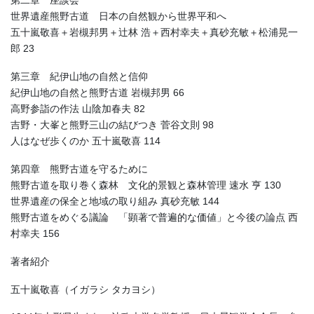
第二章 座談会
世界遺産熊野古道 日本の自然観から世界平和へ
五十嵐敬喜＋岩槻邦男＋辻林 浩＋西村幸夫＋真砂充敏＋松浦晃一
郎 23
第三章 紀伊山地の自然と信仰
紀伊山地の自然と熊野古道 岩槻邦男 66
高野参詣の作法 山陰加春夫 82
吉野・大峯と熊野三山の結びつき 菅谷文則 98
人はなぜ歩くのか 五十嵐敬喜 114
第四章 熊野古道を守るために
熊野古道を取り巻く森林 文化的景観と森林管理 速水 亨 130
世界遺産の保全と地域の取り組み 真砂充敏 144
熊野古道をめぐる議論 「顕著で普遍的な価値」と今後の論点 西
村幸夫 156
著者紹介
五十嵐敬喜（イガラシ タカヨシ）