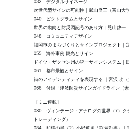
032 デジタルサイネージ
次世代型サインの可能性｜武山良三（富山大
040 ピクトグラムとサイン
世界の動向と防災図記号のあり方｜児山啓一
048 コミュニティデザイン
福岡市のまちづくりとサインプロジェクト｜定
055 海外事例 観光とサイン
ドイツ・ザクセン州の統一サインシステム｜
061 都市景観とサイン
街のアイデンティティを表現する ｜宮沢 功（
068 付録「津波防災サインガイドライン（
〔ミニ連載〕
080 ヴィンテージ・アナログの世界（7）
トレーディング）
084 和様の書（2）小野道風「諡号勅書」