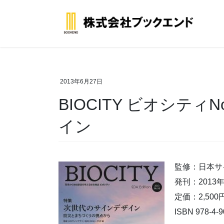
コ
ナ
ン
ビ
テ
ゲ
ン
ー
ツ
シ
へ
ョ
ス
ン
2013年6月27日
キ
に
BIOCITY ビオシテ
ッ
移
プ
動
イン
監修：日本サ
発刊：2013年
定価：2,50
ISBN 978-4-9