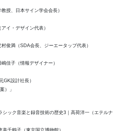
学教授、日本サイン学会会長）
（アイ・デザイン代表）
村俊満（SDA会長、ジーエータップ代表）
田嶋佳子（情報デザイナー）
元GK設計社長）
素案）」
クラシック音楽と録音技術の歴史3｜高荷洋一（エテルナ
｜恵美千鶴子（東京国立博物館）