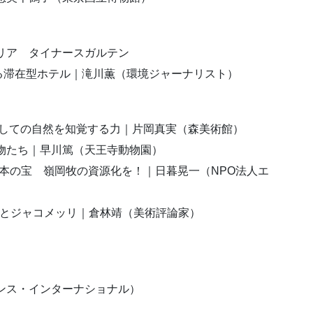
タリア タイナースガルテン
る滞在型ホテル｜滝川薫（環境ジャーナリスト）
配としての自然を知覚する力｜片岡真実（森美術館）
動物たち｜早川篤（天王寺動物園）
）日本の宝 嶺岡牧の資源化を！｜日暮晃一（NPO法人エ
）ゴームリーとジャコメッリ｜倉林靖（美術評論家）
ンス・インターナショナル）