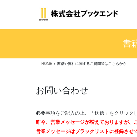
コ
ナ
ン
ビ
テ
ゲ
ン
ー
ツ
シ
へ
ョ
書
ス
ン
キ
に
ッ
移
HOME
書籍や弊社に関するご質問等はこちらから
プ
動
お問い合わせ
必要事項をご記入の上、「送信」をクリック
昨今、営業メッセージが増えておりますが、
営業メッセージはブラックリストに登録させ